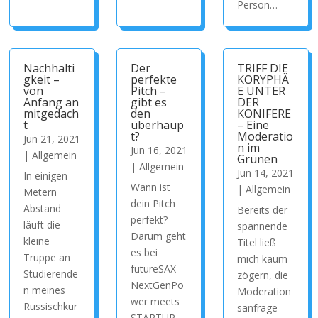
Person…
Nachhalti
Der
TRIFF DIE
gkeit –
perfekte
KORYPHÄ
von
Pitch –
E UNTER
Anfang an
gibt es
DER
mitgedach
den
KONIFERE
t
überhaup
– Eine
t?
Moderatio
Jun 21, 2021
n im
Jun 16, 2021
|
Allgemein
Grünen
|
Allgemein
Jun 14, 2021
In einigen
Wann ist
|
Allgemein
Metern
dein Pitch
Abstand
Bereits der
perfekt?
läuft die
spannende
Darum geht
kleine
Titel ließ
es bei
Truppe an
mich kaum
futureSAX-
Studierende
zögern, die
NextGenPo
n meines
Moderation
wer meets
Russischkur
sanfrage
STARTUP