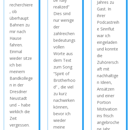
be fully
Jahres zu
recherchiere
realized”
Gast. In
, ob
Dies sind
ihrer
überhaupt
nur wenige
Podcastreih
Bahnen zu
der
e Sinnflut
mir nach
zahlreichen
war ich
Hause
bedeutungs
eingeladen
fahren.
vollen
und konnte
Einmal
Worte aus
die
wieder sitze
dem Text
Zuhörersch
ich bei
zum Song
aft mit
meinem
“Spirit of
nachhaltige
Bandkollege
Brotherhoo
n Ideen,
n in der
d” , die viel
Ansätzen
Dresdner
zu kurz
und einer
Neustadt
nachwirken
Portion
und – habe
können,
Motivation
wirklich die
bevor ich
ins frisch
Zeit
wieder
angebroche
vergessen.
meine
ne Jahr