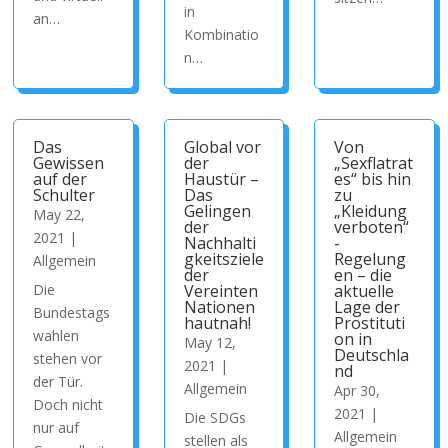
in
an…
Kombinatio
n…
Das
Global vor
Von
Gewissen
der
„Sexflatrat
auf der
Haustür –
es“ bis hin
Schulter
Das
zu
Gelingen
„Kleidung
May 22,
der
verboten“
2021
|
Nachhalti
-
gkeitsziele
Regelung
Allgemein
der
en – die
Die
Vereinten
aktuelle
Nationen
Lage der
Bundestags
hautnah!
Prostituti
wahlen
on in
May 12,
Deutschla
stehen vor
2021
|
nd
der Tür.
Allgemein
Apr 30,
Doch nicht
2021
|
Die SDGs
nur auf
Allgemein
stellen als