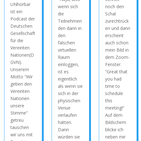
UNhörbar
wenn sich
noch den
ist ein
die
Schal
Podcast der
Teilnehmen
zurechtrück
Deutschen
den dann in
en und dann
Gesellschaft
den
erscheint
für die
falschen
auch schon
Vereinten
virtuellen
mein Bild in
Nationen(D
Raum
dem Zoom-
GVN).
einloggen,
Fenster.
Unserem
ist es
“Great that
Motto “Wir
eigentlich
you had
geben den
als wenn sie
time to
Vereinten
sich in der
schedule
Nationen
physischen
this
unsere
Venue
meeting!”
Stimme”
verlaufen
Auf dem
getreu
hätten.
Bildschirm
tauschen
Dann
blicke ich
wir uns mit
würden sie
neben mir