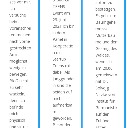
ses vor mir.
sofort zu
TEENS-
Ich
bestätigen.
Event am
versuche
Es geht um
23. Juni
beim
Baumgehei
2021!Ich bin
Voranschrei
mnisse,
in dem
ten meinen
Mutterbäu
Panel in
nach vorne
me und den
Kooperatio
gestreckten
Gesang des
n mit
Arm
Waldes,
Startup
möglichst
wenn ich
Teens mit
wenig zu
am 20.06
dabei. Als
bewegen.
gemeinsam
Junggründer
Bloß nicht
mit Dr.
in sind die
zu sehr
Solvejg
beiden auf
wackeln,
Nitzke vom
mich
denn ich
Institut für
aufmerksa
befinde
Germanistik
m
mich
auf der
geworden.
physisch
Tribüne
Besonders
und virtuell
sitzen…