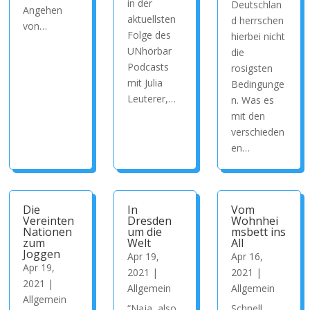
in der
Deutschlan
Angehen
aktuellsten
d herrschen
von…
Folge des
hierbei nicht
UNhörbar
die
Podcasts
rosigsten
mit Julia
Bedingunge
Leuterer,…
n. Was es
mit den
verschieden
en…
Die
In
Vom
Vereinten
Dresden
Wohnhei
Nationen
um die
msbett ins
zum
Welt
All
Joggen
Apr 19,
Apr 16,
Apr 19,
2021
|
2021
|
2021
|
Allgemein
Allgemein
Allgemein
“Naja, also
Schnell