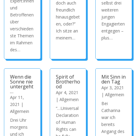
Expert:innen
doch auch
selbst drei
und
freundlich
weiteren
Betroffenen
hinausgebet
jungen
über
en, oder?”
Engagierten
verschieden
Ich sitze an
entgegen –
ste Themen
meinem…
plus…
im Rahmen
des…
Wenn die
Spirit of
Mit Sinn in
Sonne nie
Brotherho
den Tag
untergeht
od
Apr 3, 2021
…
Apr 4, 2021
|
Allgemein
Apr 11,
|
Allgemein
Bei
2021
|
“…Universal
Catharina
Allgemein
Declaration
war ich
Drei Uhr
of Human
bereits
morgens
Rights can
Angang des
und ich