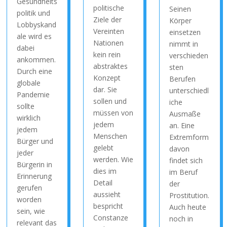
Gesundheits
politische
Seinen
politik und
Ziele der
Körper
Lobbyskand
Vereinten
einsetzen
ale wird es
Nationen
nimmt in
dabei
kein rein
verschieden
ankommen.
abstraktes
sten
Durch eine
Konzept
Berufen
globale
dar. Sie
unterschiedl
Pandemie
sollen und
iche
sollte
müssen von
Ausmaße
wirklich
jedem
an. Eine
jedem
Menschen
Extremform
Bürger und
gelebt
davon
jeder
werden. Wie
findet sich
Bürgerin in
dies im
im Beruf
Erinnerung
Detail
der
gerufen
aussieht
Prostitution.
worden
bespricht
Auch heute
sein, wie
Constanze
noch in
relevant das