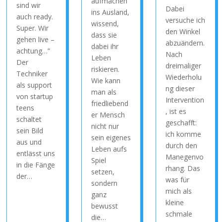
aufmachen
sind wir
Dabei
ins Ausland,
auch ready.
versuche ich
wissend,
Super. Wir
den Winkel
dass sie
gehen live –
abzuändern.
dabei ihr
achtung…”
Nach
Leben
Der
dreimaliger
riskieren.
Techniker
Wiederholu
Wie kann
als support
ng dieser
man als
von startup
Intervention
friedliebend
teens
, ist es
er Mensch
schaltet
geschafft:
nicht nur
sein Bild
ich komme
sein eigenes
aus und
durch den
Leben aufs
entlässt uns
Manegenvo
Spiel
in die Fänge
rhang. Das
setzen,
der…
was für
sondern
mich als
ganz
kleine
bewusst
schmale
die…