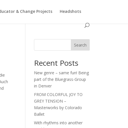
ducator & Change Projects
Headshots
Search
Recent Posts
New genre – same fun! Being
die
part of the Bluegrass-Group
 Auch
in Denver
nd
FROM COLORFUL JOY TO
GREY TENSION –
Masterworks by Colorado
Ballet
With rhythms into another