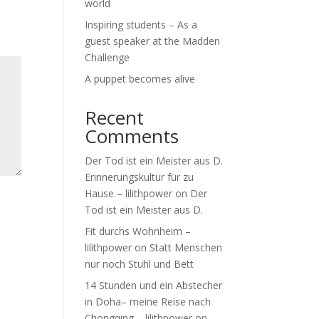
world
Inspiring students – As a
guest speaker at the Madden
Challenge
A puppet becomes alive
Recent
Comments
Der Tod ist ein Meister aus D.
Erinnerungskultur für zu
Hause – lilithpower
on
Der
Tod ist ein Meister aus D.
Fit durchs Wohnheim –
lilithpower
on
Statt Menschen
nur noch Stuhl und Bett
14 Stunden und ein Abstecher
in Doha– meine Reise nach
Chongqing – lilithpower
on