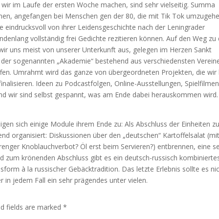
e wir im Laufe der ersten Woche machen, sind sehr vielseitig. Summa
nen, angefangen bei Menschen gen der 80, die mit Tik Tok umzugeh
 eindrucksvoll von ihrer Leidensgeschichte nach der Leningrader
tundenlang vollständig frei Gedichte rezitieren können. Auf den Weg zu
wir uns meist von unserer Unterkunft aus, gelegen im Herzen Sankt
b der sogenannten „Akademie“ bestehend aus verschiedensten Verein
ffen. Umrahmt wird das ganze von übergeordneten Projekten, die wir 
finalisieren. Ideen zu Podcastfolgen, Online-Ausstellungen, Spielfilme
nd wir sind selbst gespannt, was am Ende dabei herauskommen wird.
igen sich einige Module ihrem Ende zu: Als Abschluss der Einheiten zu
nd organisiert: Diskussionen über den „deutschen“ Kartoffelsalat (mi
nger Knoblauchverbot? Öl erst beim Servieren?) entbrennen, eine s
 und zum krönenden Abschluss gibt es ein deutsch-russisch kombinierte
rm à la russischer Gebäcktradition. Das letzte Erlebnis sollte es nic
ber in jedem Fall ein sehr prägendes unter vielen.
ed fields are marked
*