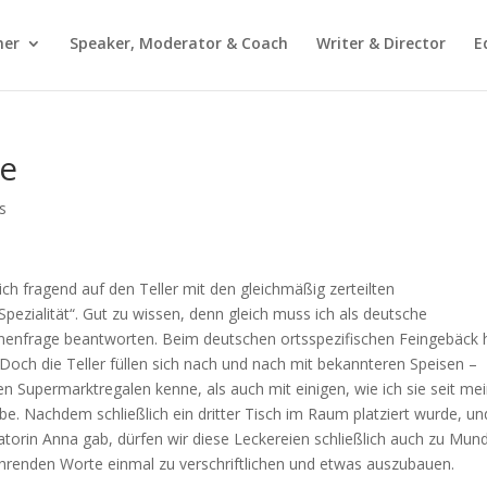
mer
Speaker, Moderator & Coach
Writer & Director
E
ie
s
ich fragend auf den Teller mit den gleichmäßig zerteilten
Spezialität“. Gut zu wissen, denn gleich muss ich als deutsche
innenfrage beantworten. Beim deutschen ortsspezifischen Feingebäck
. Doch die Teller füllen sich nach und nach mit bekannteren Speisen –
en Supermarktregalen kenne, als auch mit einigen, wie ich sie seit m
. Nachdem schließlich ein dritter Tisch im Raum platziert wurde, un
torin Anna gab, dürfen wir diese Leckereien schließlich auch zu Mun
ührenden Worte einmal zu verschriftlichen und etwas auszubauen.