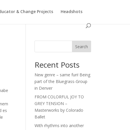
ducator & Change Projects
Headshots
Search
Recent Posts
New genre – same fun! Being
part of the Bluegrass-Group
in Denver
 habe
FROM COLORFUL JOY TO
GREY TENSION –
einem
Masterworks by Colorado
d es
Ballet
de
With rhythms into another