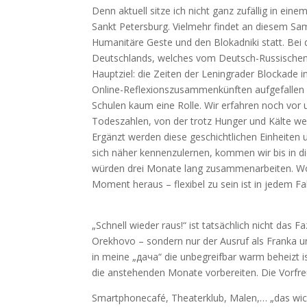
Denn aktuell sitze ich nicht ganz zufällig in e
Sankt Petersburg. Vielmehr findet an diesem S
Humanitäre Geste und den Blokadniki statt. Be
Deutschlands, welches vom Deutsch-Russischen-B
Hauptziel: die Zeiten der Leningrader Blockade i
Online-Reflexionszusammenkünften aufgefallen is
Schulen kaum eine Rolle. Wir erfahren noch vor
Todeszahlen, von der trotz Hunger und Kälte w
Ergänzt werden diese geschichtlichen Einheiten
sich näher kennenzulernen, kommen wir bis in d
würden drei Monate lang zusammenarbeiten. Worin 
Moment heraus – flexibel zu sein ist in jedem Fal
„Schnell wieder raus!“ ist tatsächlich nicht da
Orekhovo – sondern nur der Ausruf als Franka u
in meine „дача“ die unbegreifbar warm beheizt i
die anstehenden Monate vorbereiten. Die Vorfre
Smartphonecafé, Theaterklub, Malen,… „das wich