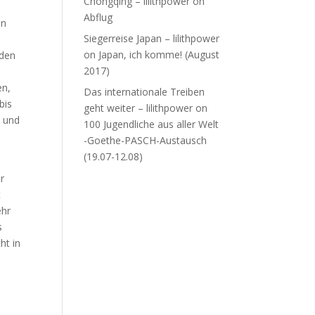
Chongqing – lilithpower
on
Abflug
en
Siegerreise Japan – lilithpower
on
Japan, ich komme! (August
 den
2017)
en,
Das internationale Treiben
bis
geht weiter – lilithpower
on
n und
100 Jugendliche aus aller Welt
-Goethe-PASCH-Austausch
(19.07-12.08)
r
t
ehr
s
ht in