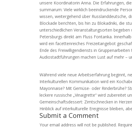
unsere Koordinatorin Anna. Die Erfahrungen, di
summarum: Viele wirklich beeindruckende Perso
wissen, weitergehend über Russlanddeutsche, die
Blockade berichten, bis hin zu Blokadniki, die s
unterschiedlichen Veranstaltungsorten begeben 
Petersburgs direkt am Fluss Fontanka. Innerhal
wird ein facettenreiches Freizeitangebot gescha
Ende des Freiwilligendiensts in Gruppenarbeiten 
Audiostadtführungen machen Lust auf mehr – u
Während viele neue Arbeitserfahrung beginnt, ne
Interkulturellen Kommunikation wird ein Kochabe
Mayonnaise? Mit Gemüse- oder Rinderbrühe? Stre
leckere russische „Vinaigrette“ wird zubereitet
Gemeinschaftsdessert: Zimtschnecken in Herzensfo
Hinblick auf interkulturelle Ereignisse bleiben, a
Submit a Comment
Your email address will not be published.
Requir