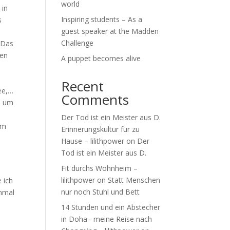
world
 in
Inspiring students – As a
s
guest speaker at the Madden
Challenge
 Das
den
A puppet becomes alive
Recent
ee,…
Comments
, um
Der Tod ist ein Meister aus D.
im
Erinnerungskultur für zu
Hause – lilithpower
on
Der
Tod ist ein Meister aus D.
Fit durchs Wohnheim –
lilithpower
on
Statt Menschen
 ich
nur noch Stuhl und Bett
inmal
14 Stunden und ein Abstecher
in Doha– meine Reise nach