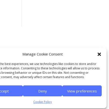
Manage Cookie Consent
the best experiences, we use technologies like cookies to store and/or
ce information. Consenting to these technologies will allow us to process
LEGAL
s browsing behavior or unique IDs on this site. Not consenting or
 consent, may adversely affect certain features and functions.
Legal notice
Cookies
ccept
Deny
View preferences
Cookie Policy