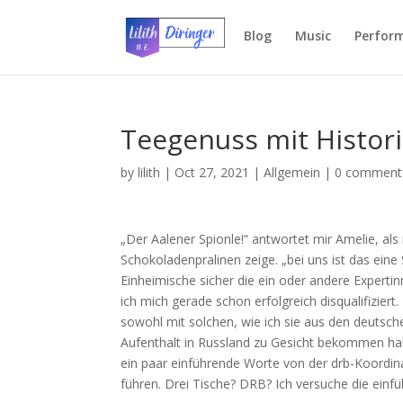
Blog
Music
Perfor
Teegenuss mit Histor
by
lilith
|
Oct 27, 2021
|
Allgemein
|
0 comment
„Der Aalener Spionle!“ antwortet mir Amelie, als 
Schokoladenpralinen zeige. „bei uns ist das eine 
Einheimische sicher die ein oder andere Expert
ich mich gerade schon erfolgreich disqualifiziert
sowohl mit solchen, wie ich sie aus den deutsch
Aufenthalt in Russland zu Gesicht bekommen habe
ein paar einführende Worte von der drb-Koordina
führen. Drei Tische? DRB? Ich versuche die einf