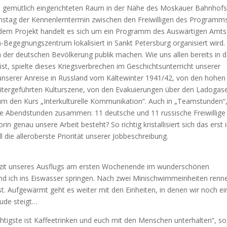
inem gemütlich eingerichteten Raum in der Nähe des Moskauer Bahnhofs
amstag der Kennenlerntermin zwischen den Freiwilligen des Programm
i dem Projekt handelt es sich um ein Programm des Auswärtigen Amts
egegnungszentrum lokalisiert in Sankt Petersburg organisiert wird.
n der deutschen Bevölkerung publik machen. Wie uns allen bereits in 
t, spielte dieses Kriegsverbrechen im Geschichtsunterricht unserer
 unserer Anreise in Russland vom Kältewinter 1941/42, von den hohen
eitergeführten Kulturszene, von den Evakuierungen über den Ladogas
 um den Kurs „Interkulturelle Kommunikation“. Auch in „Teamstunden“
ie Abendstunden zusammen: 11 deutsche und 11 russische Freiwillige
genau unsere Arbeit besteht? So richtig kristallisiert sich das erst 
l die alleroberste Priorität unserer Jobbeschreibung.
s Fazit unseres Ausflugs am ersten Wochenende im wunderschönen
nd ich ins Eiswasser springen. Nach zwei Minischwimmeinheiten renne
st. Aufgewärmt geht es weiter mit den Einheiten, in denen wir noch e
ude steigt…
tigste ist Kaffeetrinken und euch mit den Menschen unterhalten“, so